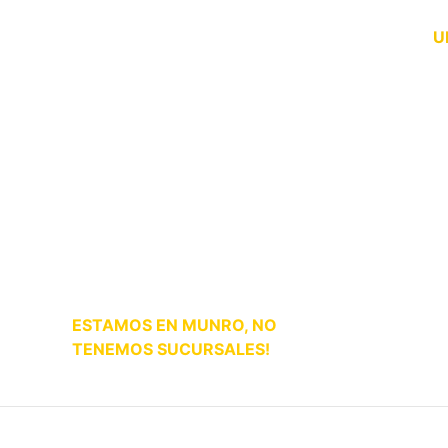
los pilares fundamentales para
D
que los clientes vuelvan a
U
elegirnos.
Somos distribuidores directos de
Unión Ganadera
, lo que garantiza
M
la excelencia en nuestros
productos, pero sin
desenfocarnos en tener los
precios más convenientes y
in
competitivos de la zona,
r
Nuestro objetivo es brindar
siempre Servicio, Precio y
Calidad.
ESTAMOS EN MUNRO, NO
TENEMOS SUCURSALES!