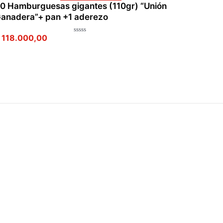
0 Hamburguesas gigantes (110gr) “Unión
anadera”+ pan +1 aderezo
118.000,00
Valorado
en
0
de
5