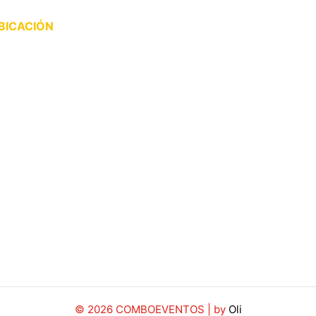
omingos: Cerrado
BICACIÓN
Vélez Sárfield 4354 -
UNRO
011 4756-6583
11 3928-1599
fo@comboeventos.com.a
© 2026 COMBOEVENTOS | by
Oli