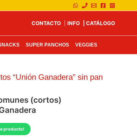
CONTACTO
|
INFO
|
CATÁLOGO
SNACKS
SUPER PANCHOS
VEGGIES
tos “Unión Ganadera” sin pan
omunes (cortos)
 Ganadera
te producto!