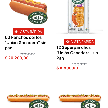
VISTA RÁPIDA
60 Panchos cortos
VISTA RÁPIDA
“Unión Ganadera” sin
12 Superpanchos
pan
“Unión Ganadera” sin
$
20.200,00
Pan
Valorado
en
0
de
$
8.800,00
Valorado
5
en
0
de
5