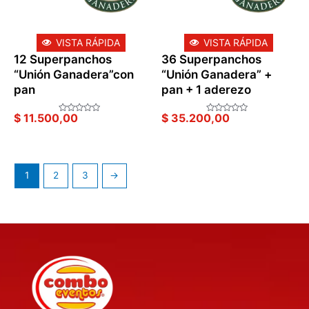
VISTA RÁPIDA
VISTA RÁPIDA
12 Superpanchos
36 Superpanchos
“Unión Ganadera”con
“Unión Ganadera” +
pan
pan + 1 aderezo
$
11.500,00
$
35.200,00
Valorado
Valorado
en
en
0
0
de
de
5
5
1
2
3
→