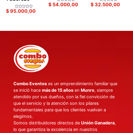
$
54.000,00
$
32.500,00
Valorado
Valorado
en
en
$
95.000,00
Valorado
0
0
en
de
de
0
5
5
de
5
Combo Eventos
es un emprendimiento familiar que
se inició hace
más de 15 años
en
Munro
, siempre
atendido por sus dueños, con la fiel convicción de
que el servicio y la atención son los pilares
fundamentales para que los clientes vuelvan a
elegirnos.
Somos distribuidores directos de
Unión Ganadera
,
lo que garantiza la excelencia en nuestros