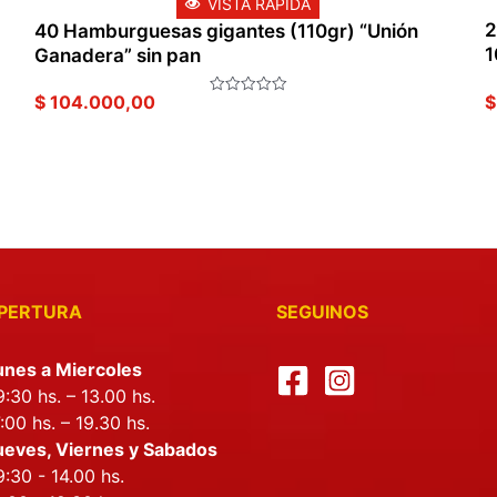
VISTA RÁPIDA
2
40 Hamburguesas gigantes (110gr) “Unión
1
Ganadera” sin pan
$
$
104.000,00
Valorado
en
0
de
5
RTURA
SEGUINOS
unes a Miercoles
:30 hs. – 13.00 hs.
:00 hs. – 19.30 hs.
ueves, Viernes y Sabados
:30 - 14.00 hs.