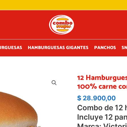
URGUESAS
HAMBURGUESAS GIGANTES
PANCHOS
S
12 Hamburguesa
100% carne co
$
28.900,00
Combo de 12 
Incluye 12 pa
Marca: Victor