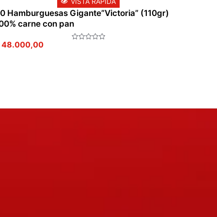
VISTA RÁPIDA
0 Hamburguesas Gigante”Victoria” (110gr)
00% carne con pan
48.000,00
Valorado
en
0
de
5