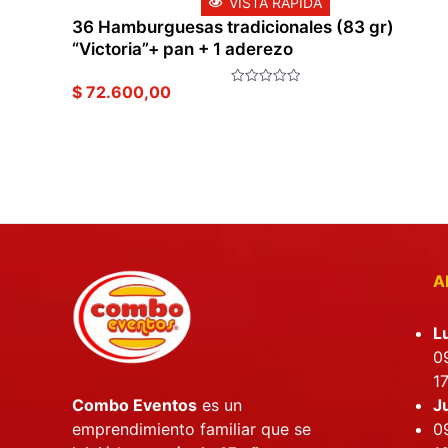
VISTA RÁPIDA
36 Hamburguesas tradicionales (83 gr)
“Victoria”+ pan + 1 aderezo
$
72.600,00
Valorado
en
0
de
5
APE
L
09
17
J
Combo Eventos
es un
09
emprendimiento familiar que se