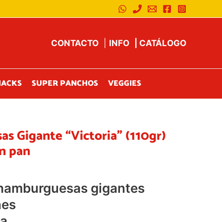
CONTACTO
|
INFO
|
CATÁLOGO
NACKS
SUPER PANCHOS
VEGGIES
s Gigante “Victoria” (110gr)
n pan
hamburguesas gigantes
nes
ia