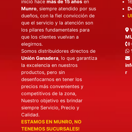
16
inició hace
más de 15 años
en
D
Munro
, siempre atendido por sus
U
dueños, con la fiel convicción de
que el servicio y la atención son
los pilares fundamentales para
M
que los clientes vuelvan a
elegirnos.
Somos distribuidores directos de
Unión Ganadera
, lo que garantiza
in
la excelencia en nuestros
r
productos, pero sin
desenfocarnos en tener los
precios más convenientes y
competitivos de la zona,
Nuestro objetivo es brindar
siempre Servicio, Precio y
Calidad.
ESTAMOS EN MUNRO, NO
TENEMOS SUCURSALES!