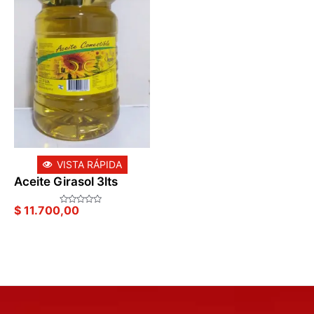
VISTA RÁPIDA
Aceite Girasol 3lts
$
11.700,00
Valorado
en
0
de
5