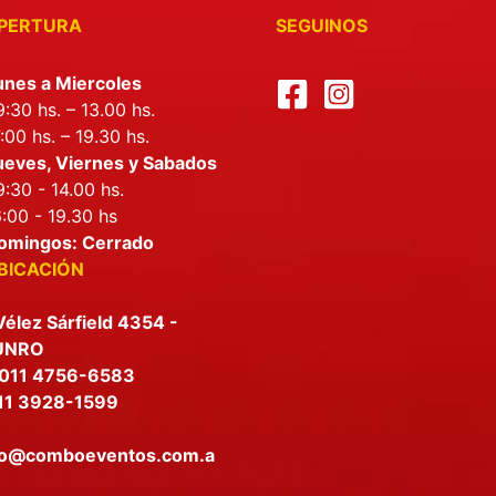
RTURA
SEGUINOS
unes a Miercoles
:30 hs. – 13.00 hs.
:00 hs. – 19.30 hs.
ueves, Viernes y Sabados
:30 - 14.00 hs.
:00 - 19.30 hs
omingos: Cerrado
BICACIÓN
Vélez Sárfield 4354 -
UNRO
011 4756-6583
11 3928-1599
fo@comboeventos.com.a