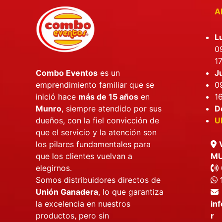
APE
L
09
17
J
Combo Eventos
es un
09
emprendimiento familiar que se
16
inició hace
más de 15 años
en
D
Munro
, siempre atendido por sus
U
dueños, con la fiel convicción de
que el servicio y la atención son
los pilares fundamentales para
M
que los clientes vuelvan a
elegirnos.
Somos distribuidores directos de
Unión Ganadera
, lo que garantiza
in
la excelencia en nuestros
r
productos, pero sin