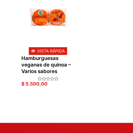
VISTA RÁPIDA
Hamburguesas
veganas de quinoa –
Varios sabores
$
5.500,00
Valorado
en
0
de
5